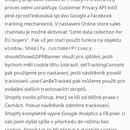
proces velmi usnadňuje. Customer Privacy API totiž
plně zprostředkovává správu Google a Facebook
tracking mechanismů. V nastavení Online store sales
channelu je možné aktivovat "Limit data collection for
EU buyers". Pak už jen stačí použít funkce na objektu
.
window.Shopify.customerPrivacy
shouldShowGDPRBanner
slouží pro zjištění, jestli
bychom měli cookie lištu zobrazit.
setTrackingConsent
pak použijeme pro nastavení, jestli návštěvník povolil
trackovaní.
userCanBeTracked
pak můžeme použít pro
ovládání dalších trackovacích skriptů.
Shopify zvolilo přístup, který se liší od běžné praxe v
Čechách. Pokud návštěvník odmítne trackovaní,
Shopify kompletně vypne Google Analytics a FB pixel. U
nás jsem slyšel spíše o přechodu do režimu bez
cookies. Stejně tak se liší přistup k vlastním cookies.