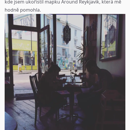
kde jsem ukořistil mapku
Around Reykjavik
, která mě
hodně pomohla.