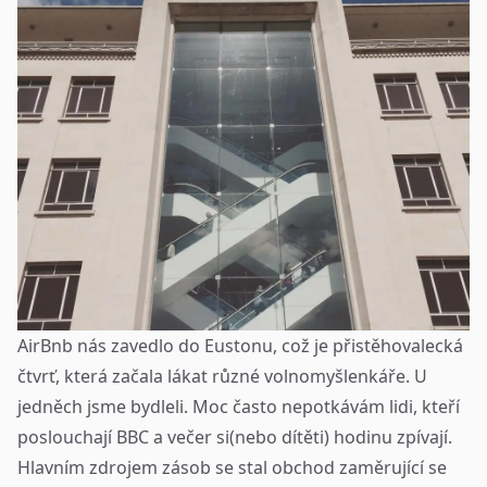
AirBnb nás zavedlo do Eustonu, což je přistěhovalecká
čtvrť, která začala lákat různé volnomyšlenkáře. U
jedněch jsme bydleli. Moc často nepotkávám lidi, kteří
poslouchají BBC a večer si(nebo dítěti) hodinu zpívají.
Hlavním zdrojem zásob se stal obchod zaměrující se