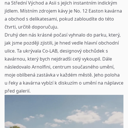
na Střední Východ a Asii s jejich instantním indickým
jídlem. Místním zdrojem kávy je
No. 12 Easton
kavárna
a obchod s delikatesami, pokud zabloudíte do této
čtvrti, určitě doporučuju.
Druhý den nás krásné počasí vyhnalo do parku, který,
jak jsme později zjistili, je hned vedle hlavní obchodní
ulice. Ta ukrývala
Co-LAB
, designový obchůdek s
kavárnou, který bych nejdradši celý vykoupil. Dále
následovalo Arnolfini, centrum současného umění,
moje oblíbená zastávka v každém městě. Jeho poloha
u řeky a kavárna vybízí k diskuzím o umění na náplavce
před galerií.